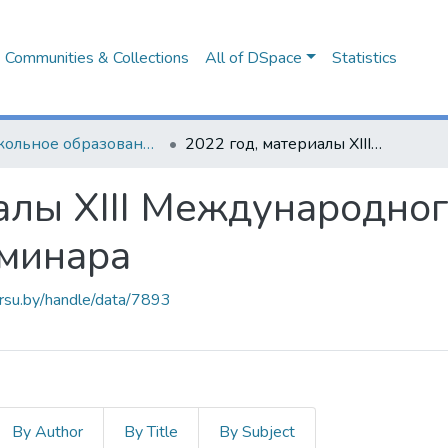
Communities & Collections
All of DSpace
Statistics
Дошкольное образование: опыт, проблемы, перспективы
2022 год, материалы XIII Международного научно-практического семинара
алы XIII Международног
еминара
arsu.by/handle/data/7893
By Author
By Title
By Subject