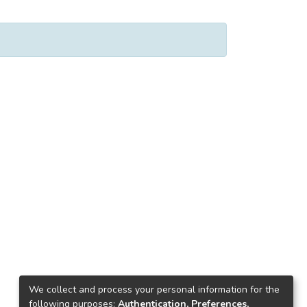
We collect and process your personal information for the
following purposes:
Authentication, Preferences,