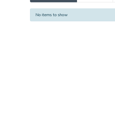
Recent Submissions
No items to show