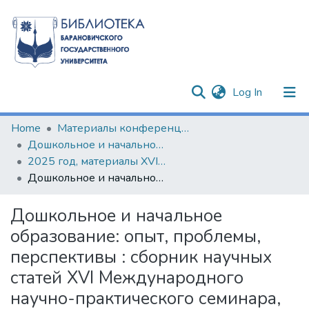
(current)
Log In
Communities & Collections
Home
Материалы конференций и семинаров
Дошкольное и начальное образование: опыт, проблемы, перспективы
All of DSpace
2025 год, материалы XVI Международного научно-практического семинара
Дошкольное и начальное образование: опыт, проблемы, перспективы : сборник научных статей XVI Международного научно-практического семинара, Барановичи, 24-25 апреля 2025 года
Statistics
Дошкольное и начальное
образование: опыт, проблемы,
перспективы : сборник научных
статей XVI Международного
научно-практического семинара,