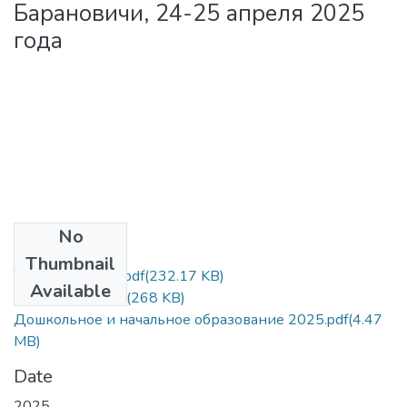
Барановичи, 24-25 апреля 2025
года
No
Files
Thumbnail
Титульный лист.pdf
(232.17 KB)
Available
Содержание.pdf
(268 KB)
Дошкольное и начальное образование 2025.pdf
(4.47
MB)
Date
2025