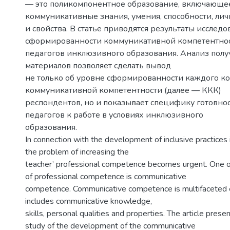
— это поликомпонентное образование, включающе
коммуникативные знания, умения, способности, лич
и свойства. В статье приводятся результаты исслед
сформированности коммуникативной компетентно
педагогов инклюзивного образования. Анализ пол
материалов позволяет сделать вывод
не только об уровне сформированности каждого к
коммуникативной компетентности (далее — ККК)
респондентов, но и показывает специфику готовно
педагогов к работе в условиях инклюзивного
образования.
In connection with the development of inclusive practices 
the problem of increasing the
teacher’ professional competence becomes urgent. One 
of professional competence is communicative
competence. Communicative competence is multifaceted 
includes communicative knowledge,
skills, personal qualities and properties. The article prese
study of the development of the communicative