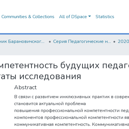
Communities & Collections
All of DSpace
Statistics
Вестник Барановичского государственного университета
Серия Педагогические науки. Психологические науки. Филологические науки (литературоведение)
2020
мпетентность будущих педаг
таты исследования
Abstract
В связи с развитием инклюзивных практик в совр
становится актуальной проблема
повышения профессиональной компетентности педа
компонентов профессиональной компетентности яв
коммуникативная компетентность. Коммуникативна