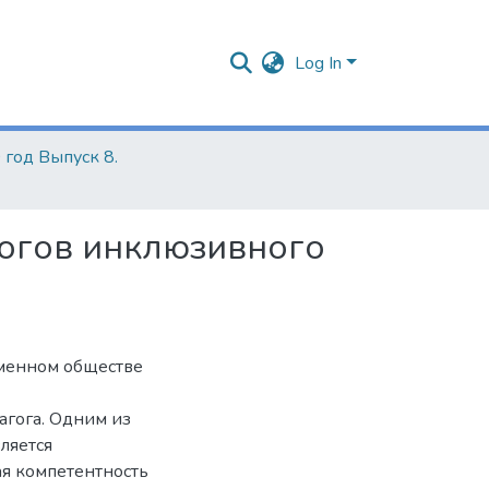
Log In
 год Выпуск 8.
огов инклюзивного
еменном обществе
гога. Одним из
ляется
я компетентность