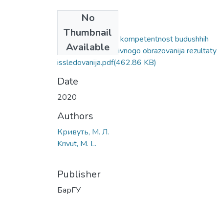
No
Files
Thumbnail
Kommunikativnaja kompetentnost budushhih
Available
pedagogov inkljuzivnogo obrazovanija rezultaty
issledovanija.pdf
(462.86 KB)
Date
2020
Authors
Кривуть, М. Л.
Krivut, M. L.
Publisher
БарГУ