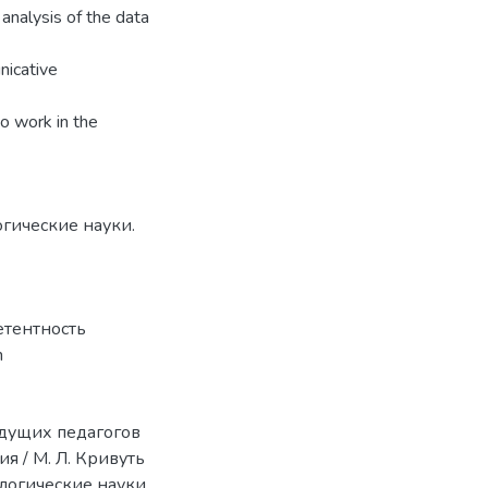
analysis of the data
nicative
to work in the
огические науки.
етентность
n
удущих педагогов
я / М. Л. Кривуть
ологические науки.