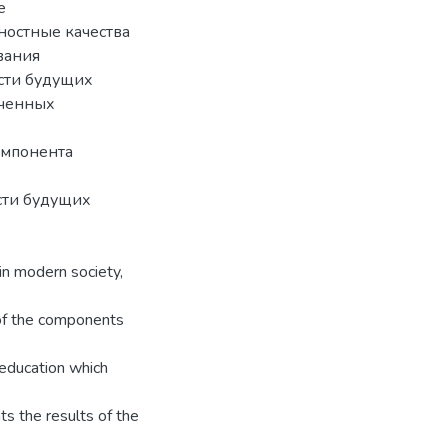
е
ностные качества
ования
сти будущих
ученных
омпонента
сти будущих
in modern society,
of the components
education which
nts the results of the