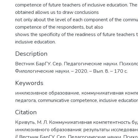
competence of future teachers of inclusive education. The 
obtained allows us to draw conclusions
not only about the level of each component of the commu
competence of the respondents, but also
shows the specificity of the readiness of future teachers 
inclusive education.
Description
Вестник БарГУ. Сер. Педагогические науки. Психол
Филологические науки. – 2020. – Вып. 8. – 170 с.
Keywords
инклюзивное образование
,
коммуникативная комп
педагога
,
communicative competence
,
inclusive educatio
Citation
Кривуть, М. Л. Коммуникативная компетентность б
инклюзивного образования: результаты исследовани
// Вестник БарГУ. Сер. Педагогические науки. Псих