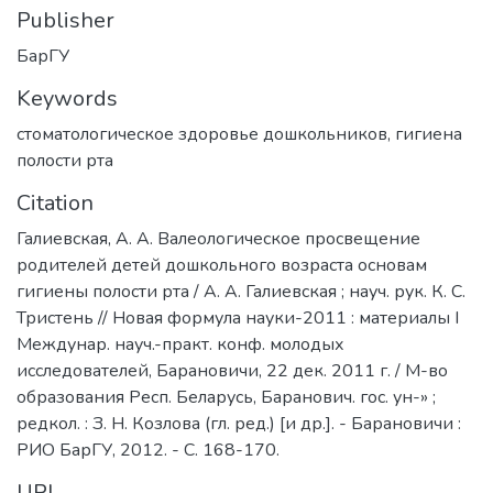
Publisher
БарГУ
Keywords
стоматологическое здоровье дошкольников
,
гигиена
полости рта
Citation
Галиевская, А. А. Валеологическое просвещение
родителей детей дошкольного возраста основам
гигиены полости рта / А. А. Галиевская ; науч. рук. К. С.
Тристень // Новая формула науки-2011 : материалы I
Междунар. науч.-практ. конф. молодых
исследователей, Барановичи, 22 дек. 2011 г. / М-во
образования Респ. Беларусь, Баранович. гос. ун-» ;
редкол. : З. Н. Козлова (гл. ред.) [и др.]. - Барановичи :
РИО БарГУ, 2012. - С. 168-170.
URI