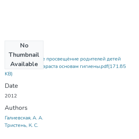
No
Files
Thumbnail
Валеологическое просвещёние родителей детей
Available
дошкольного возраста основам гигиены.pdf
(171.85
KB)
Date
2012
Authors
Галиевская, А. А.
Тристень, К. С.