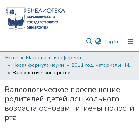
(current)
Log In
Communities & Collections
Home
Материалы конференций и семинаров
Новая формула науки
2011 год, материалы I Международной научно-практической конференции молодых исследователей
All of DSpace
Валеологическое просвещение родителей детей дошкольного возраста основам гигиены полости рта
Statistics
Валеологическое просвещение
родителей детей дошкольного
возраста основам гигиены полости
рта