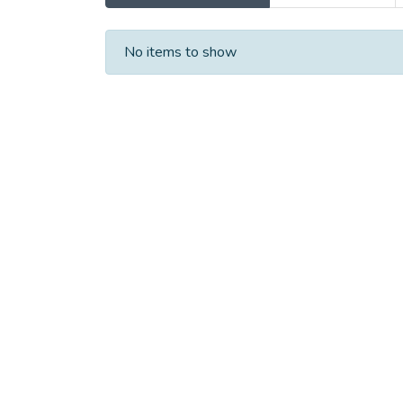
Recent Submissions
No items to show