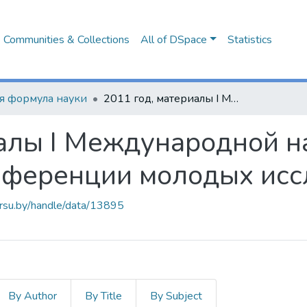
Communities & Collections
All of DSpace
Statistics
я формула науки
2011 год, материалы I Международной научно-практической конференции молодых исследователей
иалы I Международной н
нференции молодых исс
barsu.by/handle/data/13895
By Author
By Title
By Subject