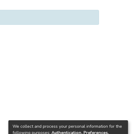
We collect and process your personal information for the
following purposes:
Authentication, Preferences,