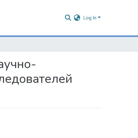
Log In
аучно-
ледователей