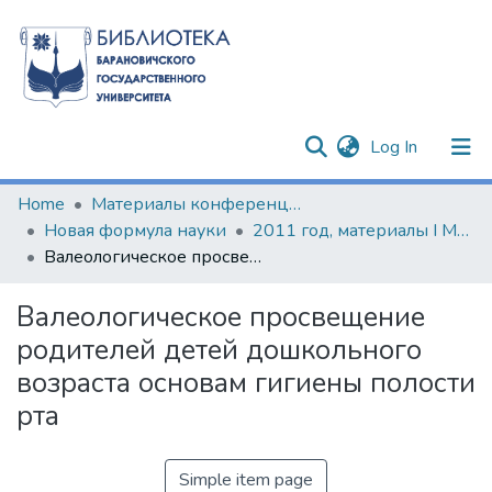
(current)
Log In
Communities & Collections
Home
Материалы конференций и семинаров
Новая формула науки
2011 год, материалы I Международной научно-практической конференции молодых исследователей
All of DSpace
Валеологическое просвещение родителей детей дошкольного возраста основам гигиены полости рта
Statistics
Валеологическое просвещение
родителей детей дошкольного
возраста основам гигиены полости
рта
Simple item page