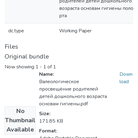
родителей детей дошкольного
возраста основам гигиены полос
рта
dc.type
Working Paper
Files
Original bundle
Now showing
1 - 1 of 1
Name:
Down
Валеологическое
load
просвещёние родителей
детей дошкольного возраста
основам гигиены.pdf
No
Size:
Thumbnail
171.85 KB
Available
Format: