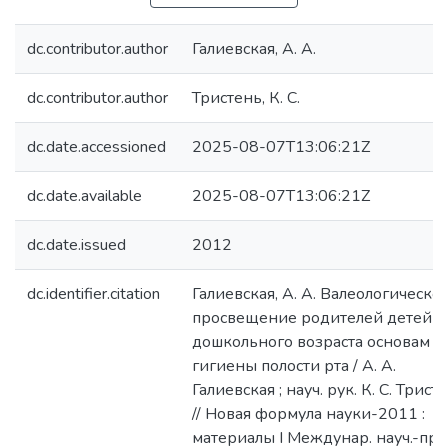
dc.contributor.author
Галиевская, А. А.
dc.contributor.author
Тристень, К. С.
dc.date.accessioned
2025-08-07T13:06:21Z
dc.date.available
2025-08-07T13:06:21Z
dc.date.issued
2012
dc.identifier.citation
Галиевская, А. А. Валеологическо
просвещение родителей детей
дошкольного возраста основам
гигиены полости рта / А. А.
Галиевская ; науч. рук. К. С. Трист
// Новая формула науки-2011 :
материалы I Междунар. науч.-пра