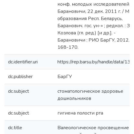
конф. молодых исследователей,
Барановичи, 22 дек. 2011 г. / М-
образования Респ. Беларусь,
Баранович. гос. ун-» ; редкол. : З. 
Козлова (гл. ред.) [и др.]. -
Барановичи : РИО БарГУ, 2012. - 
168-170.
dc.identifier.uri
https://rep.barsu.by/handle/data/13
dc.publisher
БарГУ
dc.subject
стоматологическое здоровье
дошкольников
dc.subject
гигиена полости рта
dc.title
Валеологическое просвещение