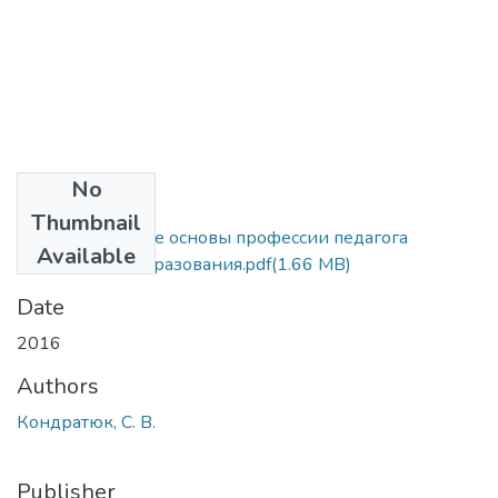
No
Files
Thumbnail
Аксиологические основы профессии педагога
Available
дошкольного образования.pdf
(1.66 MB)
Date
2016
Authors
Кондратюк, С. В.
Publisher