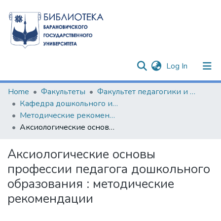
(current)
Log In
Communities & Collections
Home
Факультеты
Факультет педагогики и психологии
Кафедра дошкольного и начального образования
All of DSpace
Методические рекомендации и указания
Аксиологические основы профессии педагога дошкольного образования : методические рекомендации
Statistics
Аксиологические основы
профессии педагога дошкольного
образования : методические
рекомендации