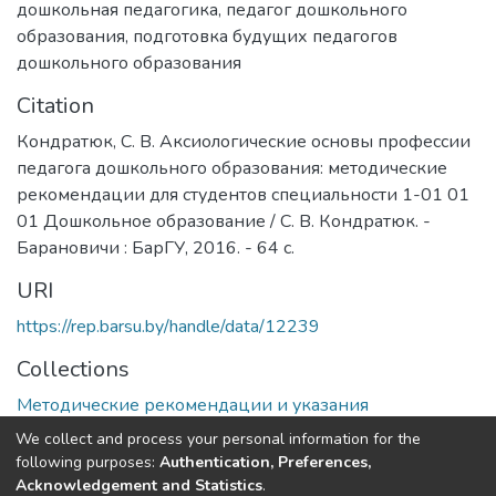
дошкольная педагогика
,
педагог дошкольного
образования
,
подготовка будущих педагогов
дошкольного образования
Citation
Кондратюк, С. В. Аксиологические основы профессии
педагога дошкольного образования: методические
рекомендации для студентов специальности 1-01 01
01 Дошкольное образование / С. В. Кондратюк. -
Барановичи : БарГУ, 2016. - 64 с.
URI
https://rep.barsu.by/handle/data/12239
Collections
Методические рекомендации и указания
We collect and process your personal information for the
Full item page
following purposes:
Authentication, Preferences,
Acknowledgement and Statistics
.