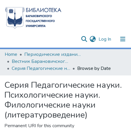
(current)
Log In
Communities & Collections
Home
Периодические издания БарГУ
Вестник Барановичского государственного университета
All of DSpace
Серия Педагогические науки. Психологические науки. Филологические науки (литературоведение)
Browse by Date
Серия Педагогические науки.
Психологические науки.
Филологические науки
(литературоведение)
Permanent URI for this community