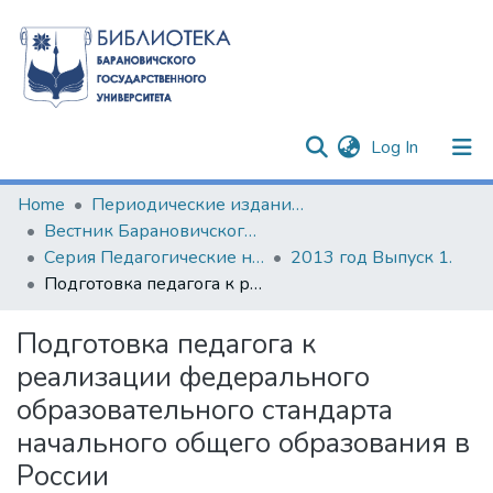
(current)
Log In
Communities & Collections
Home
Периодические издания БарГУ
Вестник Барановичского государственного университета
All of DSpace
Серия Педагогические науки. Психологические науки. Филологические науки (литературоведение)
2013 год Выпуск 1.
Подготовка педагога к реализации федерального образовательного стандарта начального общего образования в России
Statistics
Подготовка педагога к
реализации федерального
образовательного стандарта
начального общего образования в
России