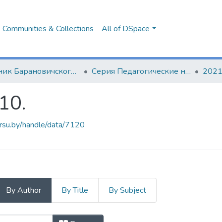
Communities & Collections
All of DSpace
Вестник Барановичского государственного университета
Серия Педагогические науки. Психологические науки. Филологические науки (литературоведение)
2021
10.
arsu.by/handle/data/7120
By Author
By Title
By Subject