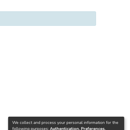
We collect and process your personal information for the
following purposes:
Authentication, Preferences,