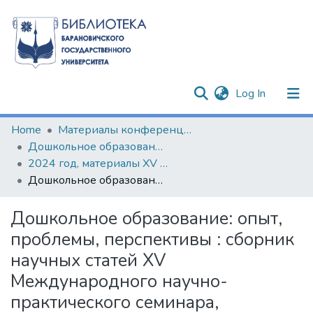
(current)
Log In
Communities & Collections
Home
Материалы конференций и семинаров
Дошкольное образование: опыт, проблемы, перспективы
All of DSpace
2024 год, материалы XV Международного научно-практического семинара
Дошкольное образование: опыт, проблемы, перспективы : сборник научных статей XV Международного научно-практического семинара, Барановичи, 26 апреля 2024 года
Statistics
Дошкольное образование: опыт,
проблемы, перспективы : сборник
научных статей XV
Международного научно-
практического семинара,