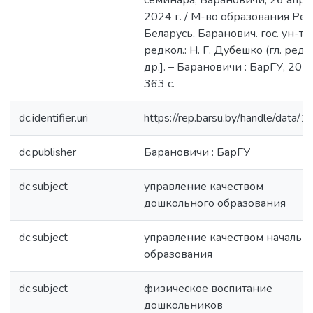
семинара, Барановичи, 26 апр.
2024 г. / М-во образования Рес
Беларусь, Баранович. гос. ун-т ;
редкол.: Н. Г. Дубешко (гл. ред.)
др.]. – Барановичи : БарГУ, 2024
363 с.
dc.identifier.uri
https://rep.barsu.by/handle/data/
dc.publisher
Барановичи : БарГУ
dc.subject
управление качеством
дошкольного образования
dc.subject
управление качеством начальн
образования
dc.subject
физическое воспитание
дошкольников