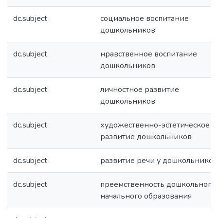
dc.subject
социальное воспитание
дошкольников
dc.subject
нравственное воспитание
дошкольников
dc.subject
личностное развитие
дошкольников
dc.subject
художественно-эстетическое
развитие дошкольников
dc.subject
развитие речи у дошкольников
dc.subject
преемственность дошкольного
начального образования