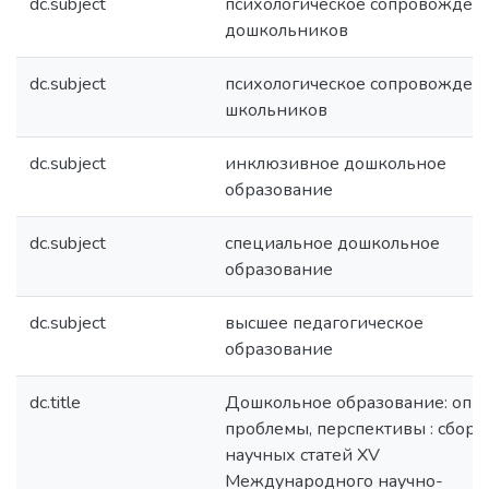
dc.subject
психологическое сопровожден
дошкольников
dc.subject
психологическое сопровожден
школьников
dc.subject
инклюзивное дошкольное
образование
dc.subject
специальное дошкольное
образование
dc.subject
высшее педагогическое
образование
dc.title
Дошкольное образование: опыт
проблемы, перспективы : сбор
научных статей XV
Международного научно-