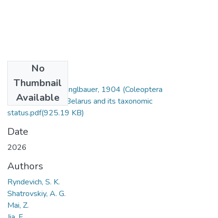
No
Files
Thumbnail
Dicyrtocercyon Ganglbauer, 1904 (Coleoptera
Available
Hydrophilidae) in Belarus and its taxonomic
status.pdf
(925.19 KB)
Date
2026
Authors
Ryndevich, S. K.
Shatrovskiy, A. G.
Mai, Z.
Jia, F.