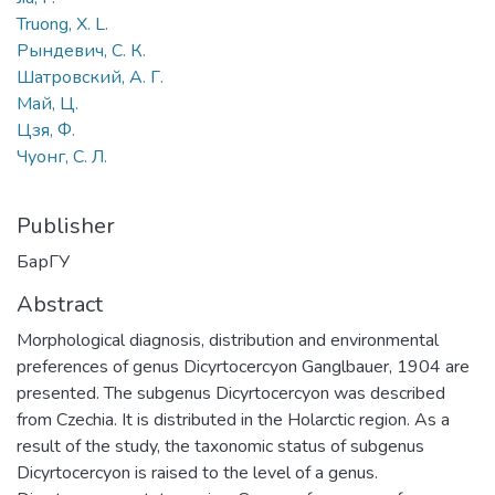
Truong, X. L.
Рындевич, С. К.
Шатровский, A. Г.
Maй, Ц.
Цзя, Ф.
Чуонг, С. Л.
Publisher
БарГУ
Abstract
Morphological diagnosis, distribution and environmental
preferences of genus Dicyrtocercyon Ganglbauer, 1904 are
presented. The subgenus Dicyrtocercyon was described
from Czechia. It is distributed in the Holarctic region. As a
result of the study, the taxonomic status of subgenus
Dicyrtocercyon is raised to the level of a genus.