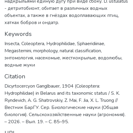
надкрыльями единую дугу при виде сбоку. D. ustulatus
- детритобионт, обитает в различных водных
объектах, а также в гнёздах водоплавающих птиц,
хатках бобров и ондатр.
Keywords
Insecta
,
Coleoptera
,
Hydrophilidae
,
Sphaeridiinae
,
Megasternini
,
morphology
,
natural classification
,
энтомология
,
насекомые
,
жесткокрылые
,
водолюбы
,
водные жуки
Citation
Dicyrtocercyon Ganglbauer, 1904 (Coleoptera:
Hydrophilidae) in Belarus and its taxonomic status / S. K.
Ryndevich, A. G. Shatrovskiy, Z. Mai, F. Jia, X. L. Truong //
Вестник БарГУ. Сер. Биологические науки (Общая
биология). Сельскохозяйственные науки (агрономия).
– 2026. – Вып. 19. – С. 85–95.