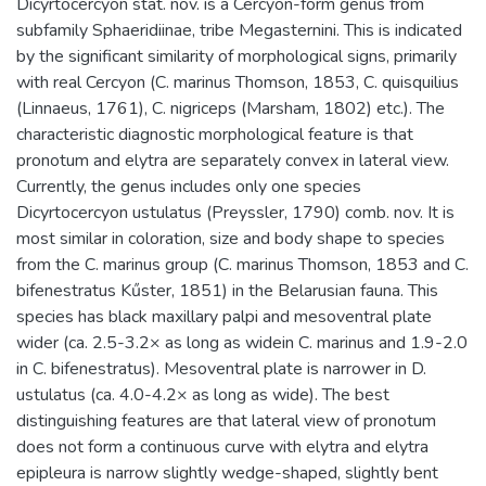
Dicyrtocercyon stat. nov. is a Cercyon-form genus from
subfamily Sphaeridiinae, tribe Megasternini. This is indicated
by the significant similarity of morphological signs, primarily
with real Cercyon (C. marinus Thomson, 1853, C. quisquilius
(Linnaeus, 1761), C. nigriceps (Marsham, 1802) etc.). The
characteristic diagnostic morphological feature is that
pronotum and elytra are separately convex in lateral view.
Currently, the genus includes only one species
Dicyrtocercyon ustulatus (Preyssler, 1790) comb. nov. It is
most similar in coloration, size and body shape to species
from the C. marinus group (С. marinus Thomson, 1853 and C.
bifenestratus Kűster, 1851) in the Belarusian fauna. This
species has black maxillary palpi and mesoventral plate
wider (ca. 2.5-3.2× as long as widein C. marinus and 1.9-2.0
in C. bifenestratus). Mesoventral plate is narrower in D.
ustulatus (ca. 4.0-4.2× as long as wide). The best
distinguishing features are that lateral view of pronotum
does not form a continuous curve with elytra and elytra
epipleura is narrow slightly wedge-shaped, slightly bent