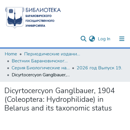
(current)
Log In
Communities & Collections
Home
Периодические издания БарГУ
Вестник Барановичского государственного университета
All of DSpace
Серия Биологические науки (общая биология). Сельскохозяйственные науки (агрономия)
2026 год Выпуск 19.
Dicyrtocercyon Ganglbauer, 1904 (Coleoptera: Hydrophilidae) in Belarus and its taxonomic status
Statistics
Dicyrtocercyon Ganglbauer, 1904
(Coleoptera: Hydrophilidae) in
Belarus and its taxonomic status