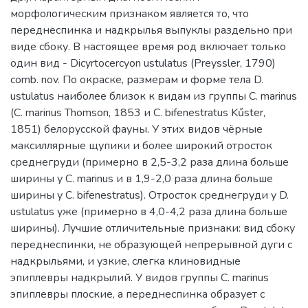
морфологическим признаком является то, что
переднеспинка и надкрылья выпуклы раздельно при
виде сбоку. В настоящее время род включает только
один вид - Dicyrtocercyon ustulatus (Preyssler, 1790)
comb. nov. По окраске, размерам и форме тела D.
ustulatus наиболее близок к видам из группы C. marinus
(С. marinus Thomson, 1853 и C. bifenestratus Kűster,
1851) белорусской фауны. У этих видов чёрные
максиллярные щупики и более широкий отросток
среднегруди (примерно в 2,5-3,2 раза длина больше
ширины у C. marinus и в 1,9-2,0 раза длина больше
ширины у C. bifenestratus). Отросток среднегруди у D.
ustulatus уже (примерно в 4,0-4,2 раза длина больше
ширины). Лучшие отличительные признаки: вид сбоку
переднеспинки, не образующей непрерывной дуги с
надкрыльями, и узкие, слегка клиновидные
эпиплевры надкрылий. У видов группы C. marinus
эпиплевры плоские, а переднеспинка образует с