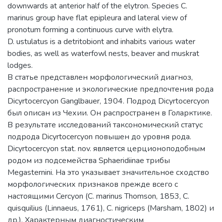
downwards at anterior half of the elytron. Species C.
marinus group have flat epipleura and lateral view of
pronotum forming a continuous curve with elytra.
D. ustulatus is a detritobiont and inhabits various water
bodies, as well as waterfowl nests, beaver and muskrat
lodges.
В статье представлен морфологический диагноз,
распространение и экологические предпочтения рода
Dicyrtocercyon Ganglbauer, 1904. Подрод Dicyrtocercyon
был описан из Чехии. Он распространен в Голарктике.
В результате исследований таксономический статус
подрода Dicyrtocercyon повышен до уровня рода.
Dicyrtocercyon stat. nov. является церционоподобным
родом из подсемейства Sphaeridiinae трибы
Megasternini. На это указывает значительное сходство
морфологических признаков прежде всего с
настоящими Cercyon (C. marinus Thomson, 1853, C.
quisquilius (Linnaeus, 1761), C. nigriceps (Marsham, 1802) и
др.). Характерным диагностическим