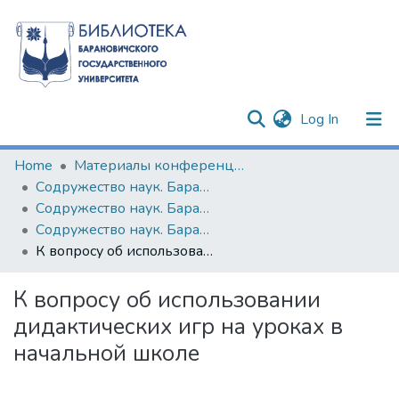
(current)
Log In
Communities & Collections
Home
Материалы конференций и семинаров
Содружество наук. Барановичи (2005-2015 гг.)
All of DSpace
Содружество наук. Барановичи-2009
Содружество наук. Барановичи-2009 (Часть 2)
Statistics
К вопросу об использовании дидактических игр на уроках в начальной школе
К вопросу об использовании
дидактических игр на уроках в
начальной школе