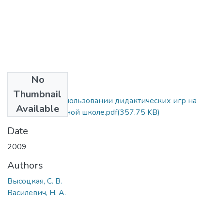
No
Files
Thumbnail
К вопросу об использовании дидактических игр на
Available
уроках в начальной школе.pdf
(357.75 KB)
Date
2009
Authors
Высоцкая, С. В.
Василевич, Н. А.