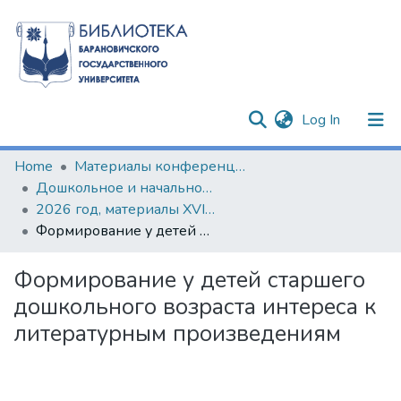
(current)
Log In
Communities & Collections
Home
Материалы конференций и семинаров
Дошкольное и начальное образование: опыт, проблемы, перспективы
All of DSpace
2026 год, материалы XVII Международного научно-практического семинара
Формирование у детей старшего дошкольного возраста интереса к литературным произведениям
Statistics
Формирование у детей старшего
дошкольного возраста интереса к
литературным произведениям