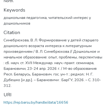
North.
Keywords
дошкольная педагогика
,
читательский интерес у
дошкольников
Citation
Синебрюхова, В. Л. Формирование у детей старшего
дошкольного возраста интереса к литературным
произведениям / В. Л. Синебрюхова // Дошкольное и
начальное образование: опыт, проблемы, перспективы
: сб. науч. ст. XVII Междунар. науч.-практ. семинара,
Барановичи, 23-24 апр. 2026 г. / М-во образования
Респ. Беларусь, Баранович. гос. ун-т ; редкол.: Н. Г.
Дубешко [и др.]. – Барановичи : БарГУ, 2026. – С. 310-
312.
URI
https://rep.barsu.by/handle/data/16656