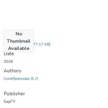
No
Files
Thumbnail
с. 310-312.pdf
(177.17 KB)
Available
Date
2026
Authors
Синебрюхова, В. Л.
Publisher
БарГУ