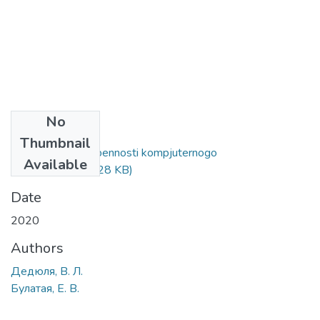
No
Files
Thumbnail
Leksicheskie osobennosti kompjuternogo
Available
diskursa.pdf
(294.28 KB)
Date
2020
Authors
Дедюля, В. Л.
Булатая, Е. В.