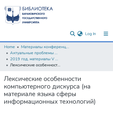
(current)
Log In
Communities & Collections
Home
Материалы конференций и семинаров
Актуальные проблемы филологических и педагогических наук
All of DSpace
2019 год, материалы V Республиканской научно-практической конференции с международным участием
Лексические особенности компьютерного дискурса (на материале языка сферы информационных технологий)
Statistics
Лексические особенности
компьютерного дискурса (на
материале языка сферы
информационных технологий)