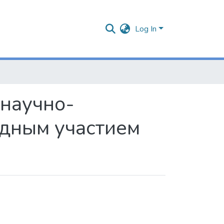
Log In
 научно-
дным участием