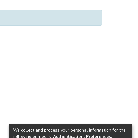
We collect and process your personal information for the
following purposes:
Authentication, Preferences,