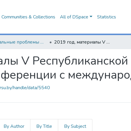
Communities & Collections
All of DSpace
Statistics
Актуальные проблемы филологических и педагогических наук
2019 год, материалы V Республиканской научно-практической конференции с международным участием
алы V Республиканской
нференции с междунаро
arsu.by/handle/data/5540
By Author
By Title
By Subject