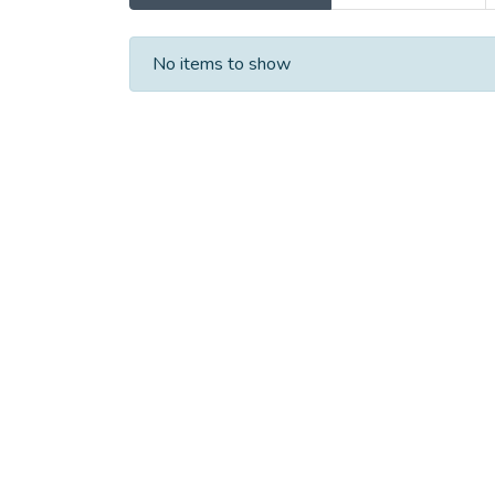
Recent Submissions
No items to show