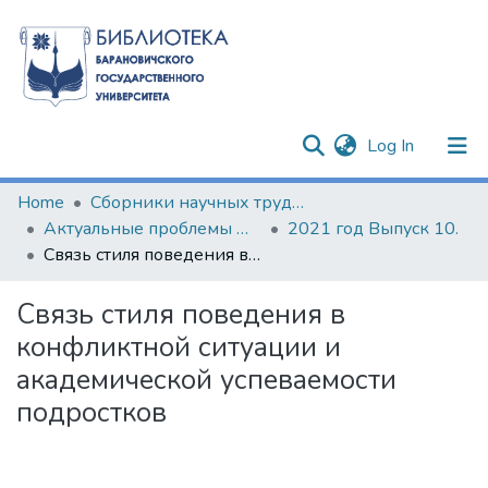
(current)
Log In
Communities & Collections
Home
Сборники научных трудов
Актуальные проблемы формирования психолого-педагогической культуры будущих специалистов
2021 год Выпуск 10.
All of DSpace
Связь стиля поведения в конфликтной ситуации и академической успеваемости подростков
Statistics
Связь стиля поведения в
конфликтной ситуации и
академической успеваемости
подростков