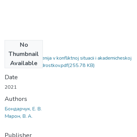
No
Files
Thumbnail
Svjaz stilja povedenija v konfliktnoj situacii i akademicheskoj
Available
uspevaemosti podrostkov.pdf
(255.78 KB)
Date
2021
Authors
Бондарчук, Е. В.
Марон, В. А.
Publisher