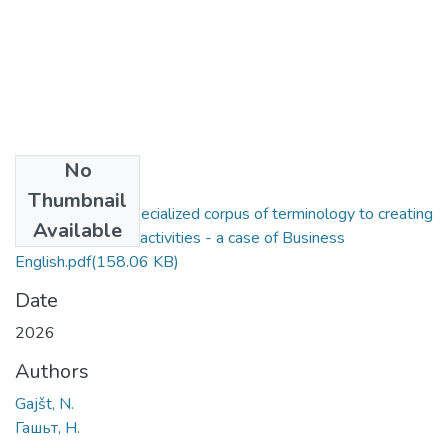
No
Files
Thumbnail
From building a specialized corpus of terminology to creating
Available
language learning activities - a case of Business
English.pdf
(158.06 KB)
Date
2026
Authors
Gajšt, N.
Гашьт, Н.