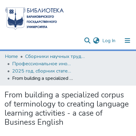
(current)
Log In
Communities & Collections
Home
Сборники научных трудов
Профессиональное иноязычное образование в контексте инноваций XXI века
All of DSpace
2025 год, сборник статей по результатам IV Научно-практического семинара с международным участием
From building a specialized corpus of terminology to creating language learning activities - a case of Business English
Statistics
From building a specialized corpus
of terminology to creating language
learning activities - a case of
Business English