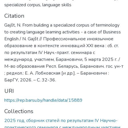
specialized corpus
,
language skills
Citation
Gajšt, N. From building a specialized corpus of terminology
to creating language learning activities - a case of Business
English / N. Gajšt // Профессиональное иноязычное
образование в контексте инноваций XXI века : сб. ст.
по результатам IV Науч.-практ. семинара с
международ. участием, Барановичи, 5 марта 2025 г. /
М-во образования Респ. Беларусь, Баранович. гос. ун-т
; редкол.: Е. А. Лобковская [и др.]. – Барановичи :
БарГУ, 2026. – С. 32-36.
URI
https://rep.barsu.by/handle/data/15889
Collections
2025 год, сборник статей по результатам IV Научно-
практического семинара с международным участием