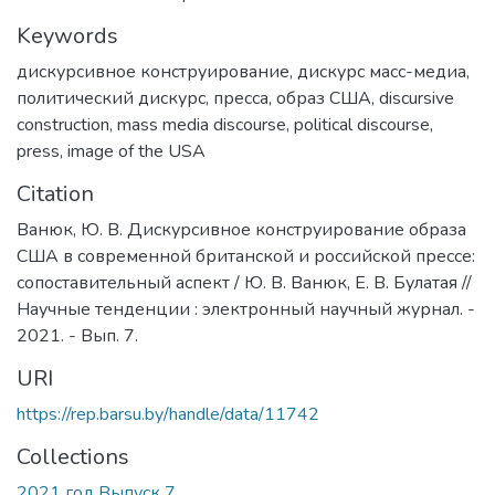
Keywords
дискурсивное конструирование
,
дискурс масс-медиа
,
политический дискурс
,
пресса
,
образ США
,
discursive
construction
,
mass media discourse
,
political discourse
,
press
,
image of the USA
Citation
Ванюк, Ю. В. Дискурсивное конструирование образа
США в современной британской и российской прессе:
сопоставительный аспект / Ю. В. Ванюк, Е. В. Булатая //
Научные тенденции : электронный научный журнал. -
2021. - Вып. 7.
URI
https://rep.barsu.by/handle/data/11742
Collections
2021 год Выпуск 7.