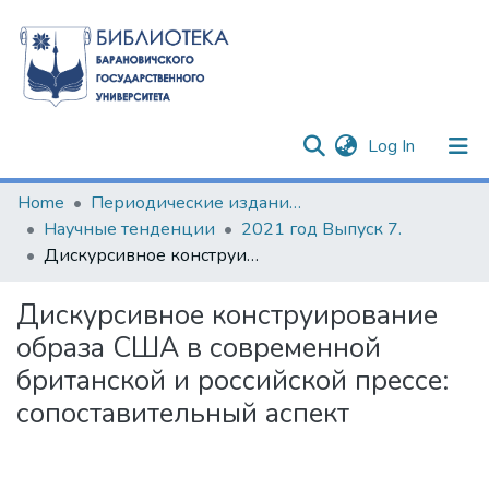
(current)
Log In
Communities & Collections
Home
Периодические издания БарГУ
Научные тенденции
2021 год Выпуск 7.
All of DSpace
Дискурсивное конструирование образа США в современной британской и российской прессе: сопоставительный аспект
Statistics
Дискурсивное конструирование
образа США в современной
британской и российской прессе:
сопоставительный аспект