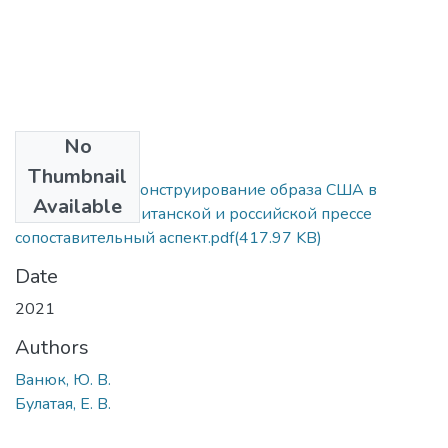
No
Files
Thumbnail
Дискурсивное конструирование образа США в
Available
современной британской и российской прессе
сопоставительный аспект.pdf
(417.97 KB)
Date
2021
Authors
Ванюк, Ю. В.
Булатая, Е. В.