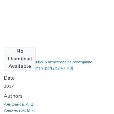
No
Files
Thumbnail
Razrabotka konstrukcii plazmotrona na postojanno-
Available
impulsnom naprjazhenii.pdf
(282.47 KB)
Date
2017
Authors
Алифанов, А. В.
Алехнович, В. Н.