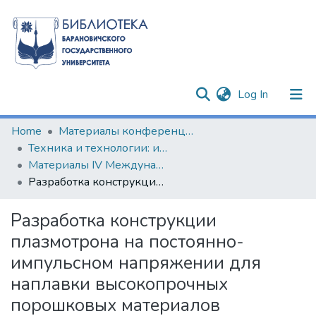
(current)
Log In
Communities & Collections
Home
Материалы конференций и семинаров
Техника и технологии: инновации и качество
All of DSpace
Материалы IV Международной научно-практической конференции, 19 декабря 2017 г.
Разработка конструкции плазмотрона на постоянно-импульсном напряжении для наплавки высокопрочных порошковых материалов
Statistics
Разработка конструкции
плазмотрона на постоянно-
импульсном напряжении для
наплавки высокопрочных
порошковых материалов