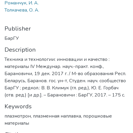
Романчук, И. А.
Толкачева, О. А.
Publisher
БарГУ
Description
Техника и технологии: инновации и качество :
материалы IV Междунар. науч.-практ. конф.,
Барановичи, 19 дек. 2017 г. / М-во образования Респ.
Беларусь, Баранов. гос. ун-т, Студен. науч. сообщество
БарГУ ; редкол.: В. В. Климук (гл. ред.), Ю. Е. Горбач
(отв. ред.) [и др.]. – Барановичи : БарГУ, 2017. – 175 с.
Keywords
плазмотрон
,
плазменная наплавка
,
порошковые
материалы