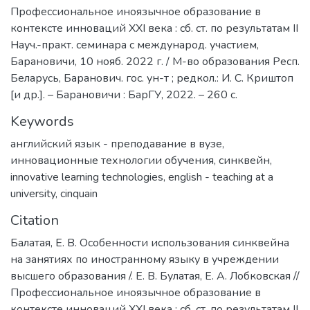
Профессиональное иноязычное образование в
контексте инноваций XXI века : сб. ст. по результатам II
Науч.-практ. семинара с международ. участием,
Барановичи, 10 нояб. 2022 г. / М-во образования Респ.
Беларусь, Баранович. гос. ун-т ; редкол.: И. С. Криштоп
[и др.]. – Барановичи : БарГУ, 2022. – 260 с.
Keywords
английский язык - преподавание в вузе
,
инновационные технологии обучения
,
синквейн
,
innovative learning technologies
,
еnglish - teaching at a
university
,
cinquain
Citation
Балатая, Е. В. Особенности использования синквейна
на занятиях по иностранному языку в учреждении
высшего образования /. Е. В. Булатая, Е. А. Лобковская //
Профессиональное иноязычное образование в
контексте инноваций XXI века : сб. ст. по результатам II