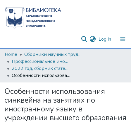
(current)
Log In
Communities & Collections
Home
Сборники научных трудов
Профессиональное иноязычное образование в контексте инноваций XXI века
All of DSpace
2022 год, сборник статей по результатам II Научно-практического семинара с международным участием
Особенности использования синквейна на занятиях по иностранному языку в учреждении высшего образования
Statistics
Особенности использования
синквейна на занятиях по
иностранному языку в
учреждении высшего образования