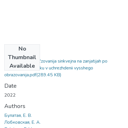
No
Files
Thumbnail
Osobennosti ispol'zovanija sinkvejna na zanjatijah po
Available
inostrannomu jazyku v uchrezhdenii vysshego
obrazovanija.pdf
(289.45 KB)
Date
2022
Authors
Булатая, Е. В.
Лобковская, Е. А.