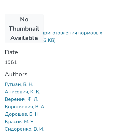
No
Files
Thumbnail
Устройство для приготовления кормовых
Available
гранул.pdf
(108.56 KB)
Date
1981
Authors
Гутман, В. Н.
Анисович, К. К.
Веренич, Ф. Л.
Короткевич, В. А.
Дорошев, В. Н.
Красик, М. Я.
Сидоренко, В. И.