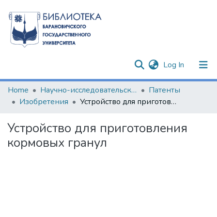
(current)
Log In
Communities & Collections
Home
Научно-исследовательские разработки
Патенты
Изобретения
Устройство для приготовления кормовых гранул
All of DSpace
Устройство для приготовления
Statistics
кормовых гранул