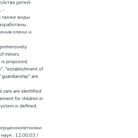
йства детей-
 -
а также виды
разработаны
ения опеки и
mprehensively
of minors.
s is proposed;
s", "establishment of
f guardianship" are
l care are identified
ement for children in
system is defined.
овершеннолетними
наук : 12.00.03 /