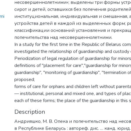
несовершеннолетними»; выделены три формы устро
сирот и детей, оставшихся без попечения родителей,
imi
институциональная, индивидуальная и смешанная, 
устройства детей в каждой из выделенных форм; 
классификации оснований установления и прекращ
попечительства над несовершеннолетними.
In a study for the first time in the Republic of Belarus co
investigated the relationship of guardianship and custody 
Periodization of legal regulation of guardianship for minor
definitions of "placement for care","guardianship for minor
guardianship", "monitoring of guardianship", "termination o
proposed;
forms of care for orphans and children left without parenta
— institutional, personal and mixed one, and types of plac
each of these forms; the place of the guardianship in this 
Description
Андрияшко, М. В. Опека и попечительство над нес
в Республике Беларусь : автореф. дис. … канд. юрид. 