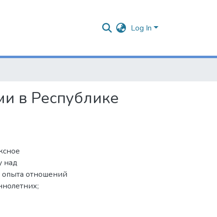
Log In
ми в Республике
ксное
у над
 опыта отношений
ннолетних;