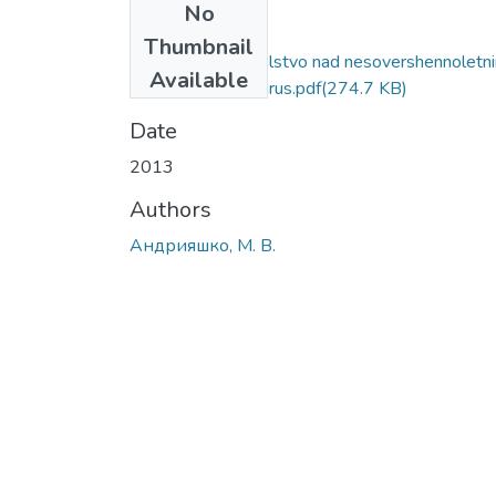
No
Files
Thumbnail
Opeka i popechitelstvo nad nesovershennoletn
Available
v Respublike Belarus.pdf
(274.7 KB)
Date
2013
Authors
Андрияшко, М. В.