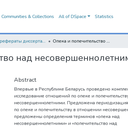
Communities & Collections
All of DSpace
Statistics
Авторефераты диссертаций
Опека и попечительство над несовершеннолетними в Республике Беларусь
тво над несовершеннолетни
Abstract
Впервые в Республике Беларусь проведено компле
исследование отношений по опеке и попечительств
несовершеннолетними. Предложена периодизация
по опеке и попечительству в отношении несоверше
предложены определения терминов «опека над
несовершеннолетними» и «попечительство над