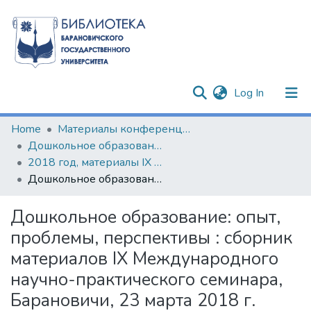
(current)
Log In
Communities & Collections
Home
Материалы конференций и семинаров
Дошкольное образование: опыт, проблемы, перспективы
All of DSpace
2018 год, материалы ІХ Международного научно-практического семинара
Дошкольное образование: опыт, проблемы, перспективы : сборник материалов IX Международного научно-практического семинара, Барановичи, 23 марта 2018 г.
Statistics
Дошкольное образование: опыт,
проблемы, перспективы : сборник
материалов IX Международного
научно-практического семинара,
Барановичи, 23 марта 2018 г.