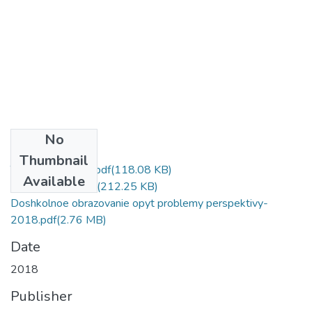
No
Files
Thumbnail
Титульный лист.pdf
(118.08 KB)
Available
Содержание.pdf
(212.25 KB)
Doshkolnoe obrazovanie opyt problemy perspektivy-
2018.pdf
(2.76 MB)
Date
2018
Publisher