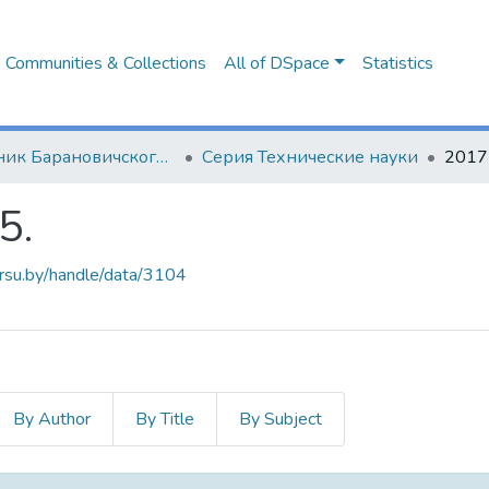
Communities & Collections
All of DSpace
Statistics
Вестник Барановичского государственного университета
Серия Технические науки
2017 
5.
arsu.by/handle/data/3104
By Author
By Title
By Subject