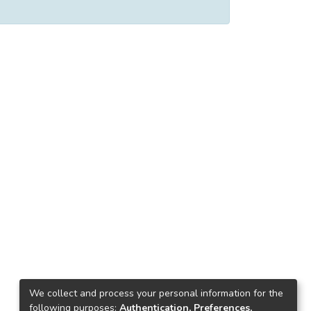
We collect and process your personal information for the
following purposes:
Authentication, Preferences,