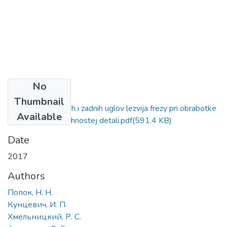
No
Files
Thumbnail
Izmenenie perednih i zadnih uglov lezvija frezy pri obrabotke
Available
sfericheskih poverhnostej detali.pdf
(591.4 KB)
Date
2017
Authors
Попок, Н. Н.
Кунцевич, И. П.
Хмельницкий, Р. С.