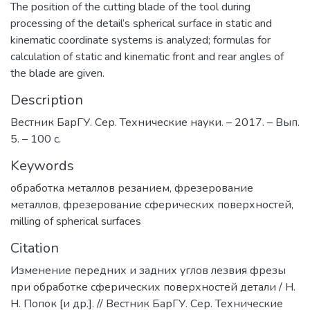
The position of the cutting blade of the tool during
processing of the detail’s spherical surface in static and
kinematic coordinate systems is analyzed; formulas for
calculation of static and kinematic front and rear angles of
the blade are given.
Description
Вестник БарГУ. Сер. Технические науки. – 2017. – Вып.
5. – 100 с.
Keywords
обработка металлов резанием
,
фрезерование
металлов
,
фрезерование сферических поверхностей
,
milling of spherical surfaces
Citation
Изменение передних и задних углов лезвия фрезы
при обработке сферических поверхностей детали / Н.
Н. Попок [и др.]. // Вестник БарГУ. Сер. Технические