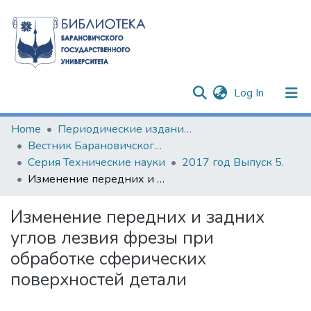
(current)
Log In
Communities & Collections
Home
Периодические издания БарГУ
Вестник Барановичского государственного университета
All of DSpace
Серия Технические науки
2017 год Выпуск 5.
Изменение передних и задних углов лезвия фрезы при обработке сферических поверхностей детали
Statistics
Изменение передних и задних
углов лезвия фрезы при
обработке сферических
поверхностей детали