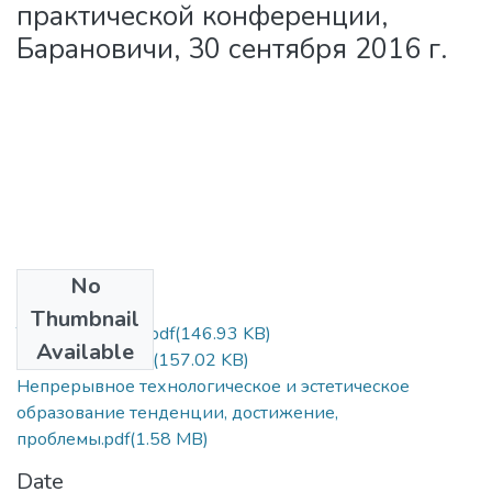
практической конференции,
Барановичи, 30 сентября 2016 г.
No
Files
Thumbnail
Титульный лист.pdf
(146.93 KB)
Available
Содержание.pdf
(157.02 KB)
Непрерывное технологическое и эстетическое
образование тенденции, достижение,
проблемы.pdf
(1.58 MB)
Date