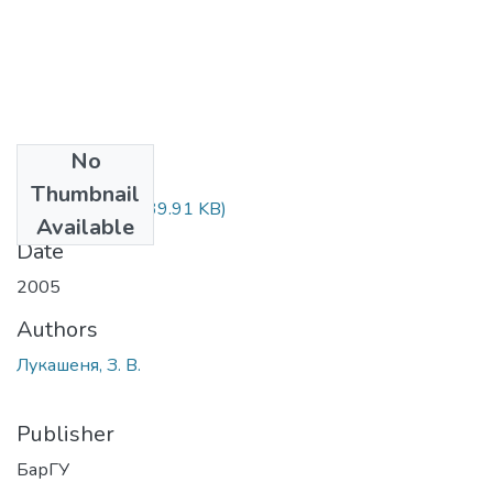
No
Files
Thumbnail
с.380-383.pdf
(739.91 KB)
Available
Date
2005
Authors
Лукашеня, З. В.
Publisher
БарГУ