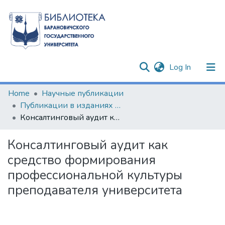
(current)
Log In
Communities & Collections
Home
Научные публикации
Публикации в изданиях Республики Беларусь
All of DSpace
Консалтинговый аудит как средство формирования профессиональной культуры преподавателя университета
Statistics
Консалтинговый аудит как
средство формирования
профессиональной культуры
преподавателя университета