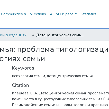
Communities & Collections
All of DSpace
Statistics
Публикации в изданиях Республики Беларусь
Детоцентрическая семья: проблема типологизации, поиск места в существующих типологиях семьи
мья: проблема типологизации
огиях семьи
Keywords
психология семьи
,
детоцентрическая семья
Citation
Клещёва, Е. А. Детоцентрическая семья: проблема 
поиск места в существующих типологиях семьи / Е. А
Взаимодействие семьи и школы: теория и практика : 