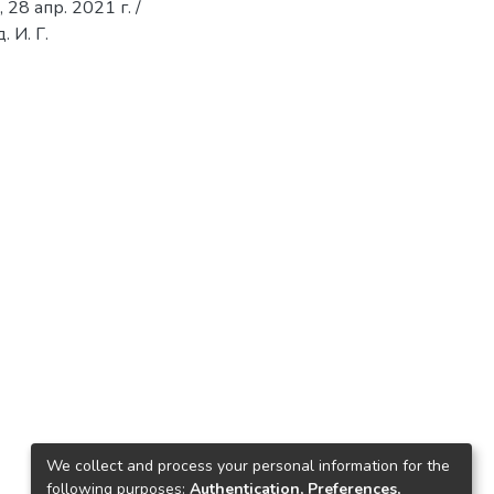
28 апр. 2021 г. /
 И. Г.
We collect and process your personal information for the
following purposes:
Authentication, Preferences,