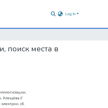
Log In
, поиск места в
типологизации,
. Клещёва //
электрон. сб.