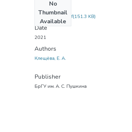
No
Files
Thumbnail
Клещёва Е. А..pdf
(151.3 KB)
Available
Date
2021
Authors
Клещёва, Е. А.
Publisher
БрГУ им. А. С. Пушкина