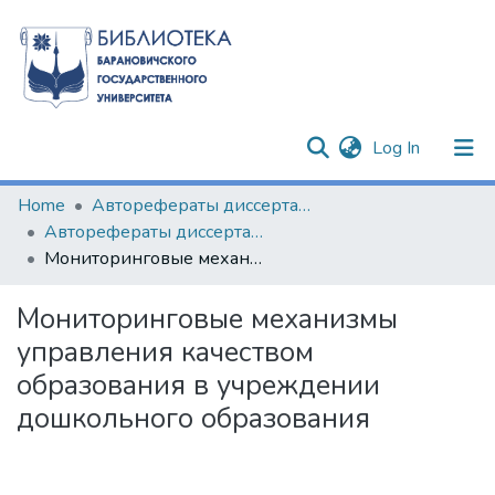
(current)
Log In
Communities & Collections
Home
Авторефераты диссертаций
Авторефераты диссертаций
All of DSpace
Мониторинговые механизмы управления качеством образования в учреждении дошкольного образования
Statistics
Мониторинговые механизмы
управления качеством
образования в учреждении
дошкольного образования