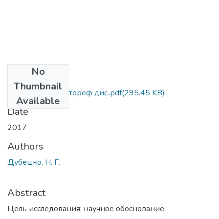
No
Files
Thumbnail
Дубешко Н. Г. автореф дис..pdf
(295.45 KB)
Available
Date
2017
Authors
Дубешко, Н. Г.
Abstract
Цель исследования: научное обоснование,