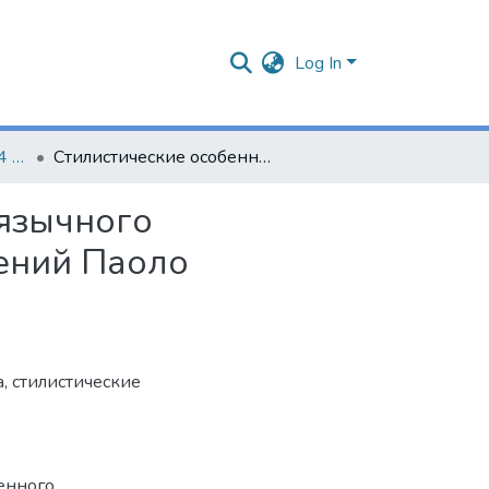
Log In
Новатор : Часть 2. (2024 г.)
Стилистические особенности современного англоязычного фантастического романа (на материале произведений Паоло Бачигалупи)
оязычного
ений Паоло
а
,
стилистические
менного