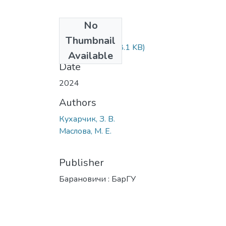
No
Files
Thumbnail
289-291.pdf
(308.1 KB)
Available
Date
2024
Authors
Кухарчик, З. В.
Маслова, М. Е.
Publisher
Барановичи : БарГУ