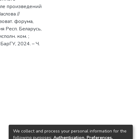
але произведений
аслова //
зоват. форума,
ия Респ. Беларусь,
сполн. ком. ;
 БарГУ, 2024. – Ч.
We collect and process your personal information for the
following purposes:
Authentication, Preferences,