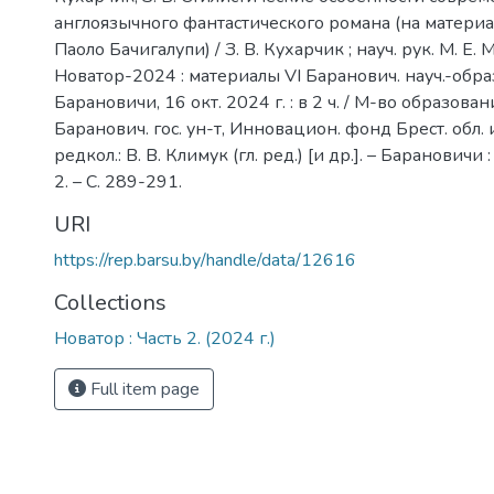
англоязычного фантастического романа (на матери
Паоло Бачигалупи) / З. В. Кухарчик ; науч. рук. М. Е. М
Новатор-2024 : материалы VI Баранович. науч.-обра
Барановичи, 16 окт. 2024 г. : в 2 ч. / М-во образован
Баранович. гос. ун-т, Инновацион. фонд Брест. обл. и
редкол.: В. В. Климук (гл. ред.) [и др.]. – Барановичи :
2. – С. 289-291.
URI
https://rep.barsu.by/handle/data/12616
Collections
Новатор : Часть 2. (2024 г.)
Full item page