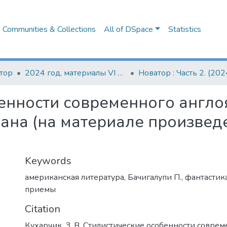
Communities & Collections
All of DSpace
Statistics
тор
2024 год, материалы VI Барановичского научно-образовательного форума
енности современного англ
ана (на материале произвед
Keywords
американская литература
,
Бачигалупи П.
,
фантастик
приемы
Citation
Кухарчик, З. В. Стилистические особенности совре