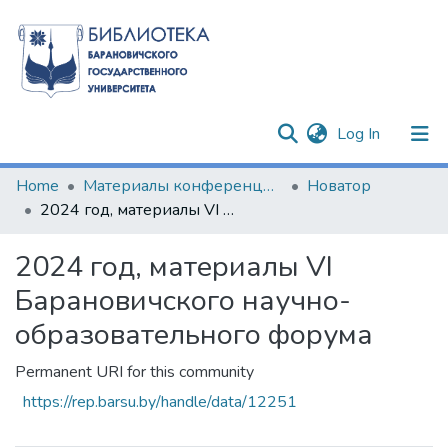
(current)
Log In
Communities & Collections
Home
Материалы конференций и семинаров
Новатор
2024 год, материалы VI Барановичского научно-образовательного форума
All of DSpace
2024 год, материалы VI
Statistics
Барановичского научно-
образовательного форума
Permanent URI for this community
https://rep.barsu.by/handle/data/12251