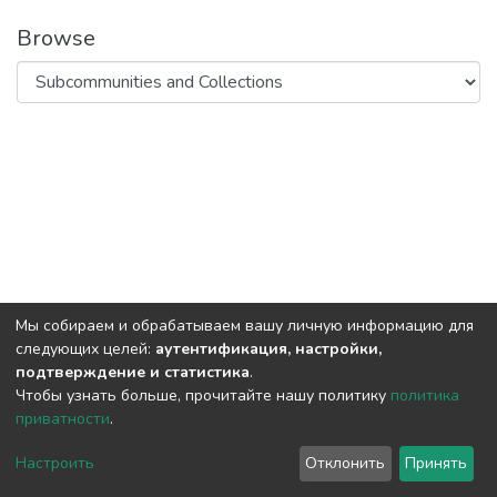
Browse
Мы собираем и обрабатываем вашу личную информацию для
следующих целей:
аутентификация, настройки,
подтверждение и статистика
.
Чтобы узнать больше, прочитайте нашу политику
политика
приватности
.
DSpace software
copyright © 2002-2026
LYRASIS
Cookie
Privacy
End User
Send
Настроить
Отклонить
Принять
settings
policy
Agreement
Feedback