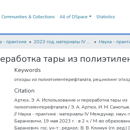
Communities & Collections
All of DSpace
Statistics
а - практике
2023 год, материалы IV Международной научно-практической конференции
еработка тары из полиэтиле
Keywords
отходы из полиэтилентерефталата
,
рециклинг отхо
Citation
Артюх, Э. А. Использование и переработка тары из
полиэтилентерефталата / Э. А. Артюх, И. М. Самотыя,
// Наука - практике : материалы IV Междунар. науч.-п
Барановичи, 19 мая 2023 г. : в 2 ч. / М-во образован
Баранович. гос. ун-т ; редкол.: В. В. Климук (гл. ред.) [