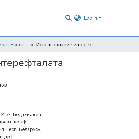
Log In
Наука - практике : Часть 1. (2023 г.)
Использование и переработка тары из полиэтилентерефталата
нтерефталата
дов
 И. А. Богданович
ракт. конф.,
ия Респ. Беларусь,
и др.]. –