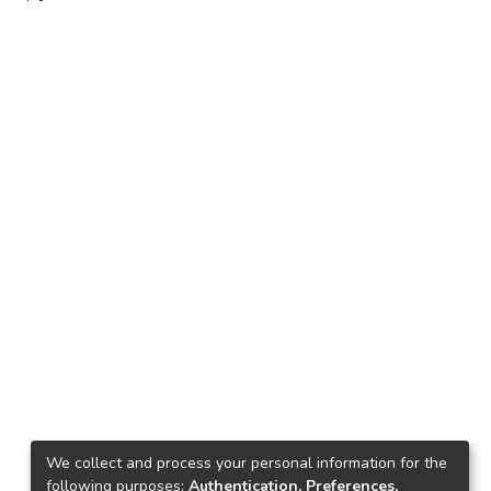
We collect and process your personal information for the
following purposes:
Authentication, Preferences,