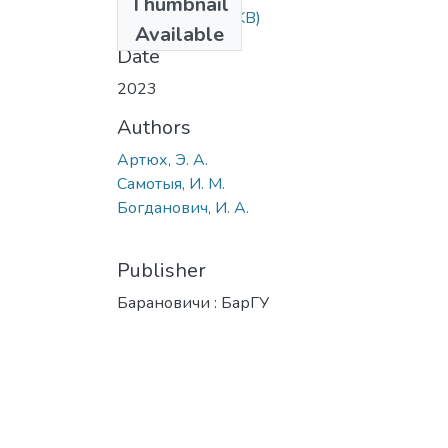
Thumbnail
252.pdf
(284.96 KB)
Available
Date
2023
Authors
Артюх, Э. А.
Самотыя, И. М.
Богданович, И. А.
Publisher
Барановичи : БарГУ