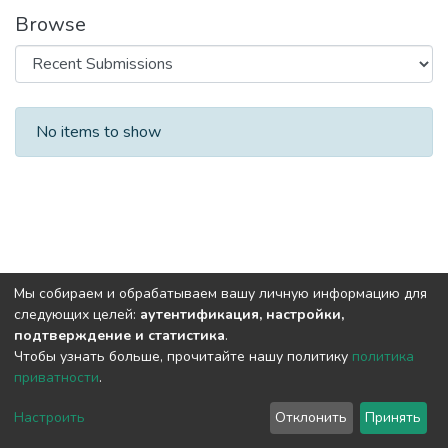
Browse
Recent Submissions
No items to show
Мы собираем и обрабатываем вашу личную информацию для
следующих целей:
аутентификация, настройки,
подтверждение и статистика
.
Чтобы узнать больше, прочитайте нашу политику
политика
приватности
.
DSpace software
copyright © 2002-2026
LYRASIS
Cookie
Privacy
End User
Send
Настроить
Отклонить
Принять
settings
policy
Agreement
Feedback