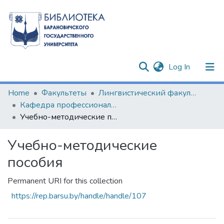
(current)
Log In
Communities & Collections
Home
Факультеты
Лингвистический факультет
Кафедра профессиональной иноязычной подготовки
All of DSpace
Учебно-методические пособия
Statistics
Учебно-методические
пособия
Permanent URI for this collection
https://rep.barsu.by/handle/handle/107