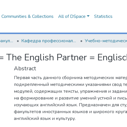
Communities & Collections
All of DSpace
Statistics
Лингвистический факультет
Кафедра профессиональной иноязычной подготовки
he English Partner = Englische
Abstract
Первая часть данного сборника методических мате
подкрепленный методическими указаниями свод т
модулей, содержащих тексты, упражнения и задан
на формирование и развитие умений устной и пис
изучающих английский язык. Предназначен для ст
факультетов иностранных языков и широкого круг
английский язык и культуру.