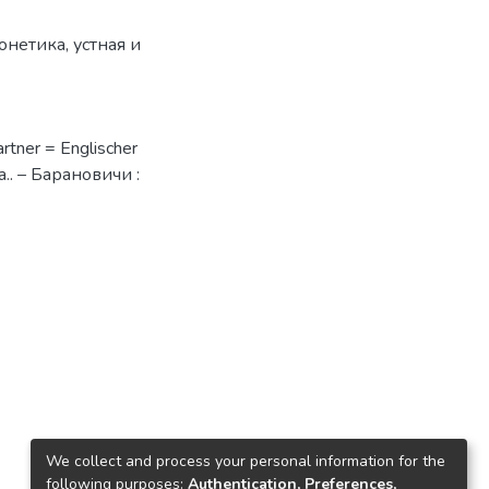
онетика
,
устная и
tner = Englischer
ва.. – Барановичи :
We collect and process your personal information for the
following purposes:
Authentication, Preferences,