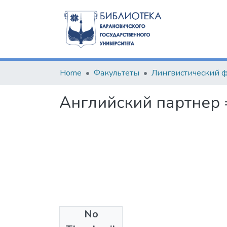
Home
Факультеты
Английский партнер = T
No
Files