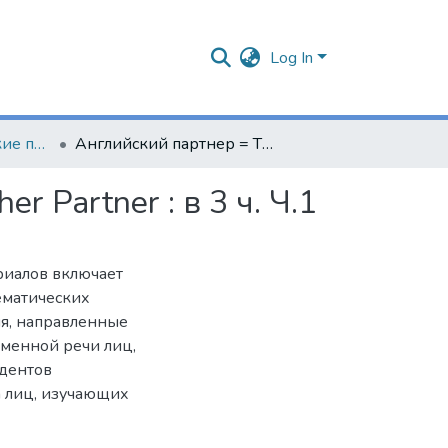
Log In
Учебно-методические пособия
Английский партнер = The English Partner = Englischer Partner : в 3 ч. Ч.1
r Partner : в 3 ч. Ч.1
риалов включает
ематических
ия, направленные
ьменной речи лиц,
удентов
а лиц, изучающих