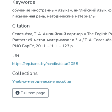
Keywords
обучение иностранным языкам
,
английский язык
,
ф
письменная речь
,
методические материалы
Citation
Селезнёва, Т. А. Английский партнер = The English Par
Partner : сб. метод. материалов : в 3 ч. / Т. А. Селезнё
РИО БарГУ, 2011. – Ч. 1. – 123 p.
URI
https://rep.barsu.by/handle/data/2098
Collections
Учебно-методические пособия
Full item page