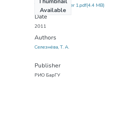
Thumbnail
The English Partner 1.pdf
(4.4 MB)
Available
Date
2011
Authors
Селезнёва, Т. А.
Publisher
РИО БарГУ