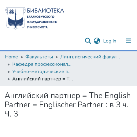
(current)
Log In
Communities & Collections
Home
Факультеты
Лингвистический факультет
Кафедра профессиональной иноязычной подготовки
All of DSpace
Учебно-методические пособия
Английский партнер = The English Partner = Englischer Partner : в 3 ч. Ч. 3
Statistics
Английский партнер = The English
Partner = Englischer Partner : в 3 ч.
Ч. 3