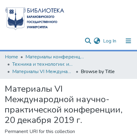
(current)
Log In
Communities & Collections
Home
Материалы конференций и семинаров
Техника и технологии: инновации и качество
All of DSpace
Материалы VI Международной научно-практической конференции, 20 декабря 2019 г.
Browse by Title
Материалы VI
Международной научно-
практической конференции,
20 декабря 2019 г.
Permanent URI for this collection