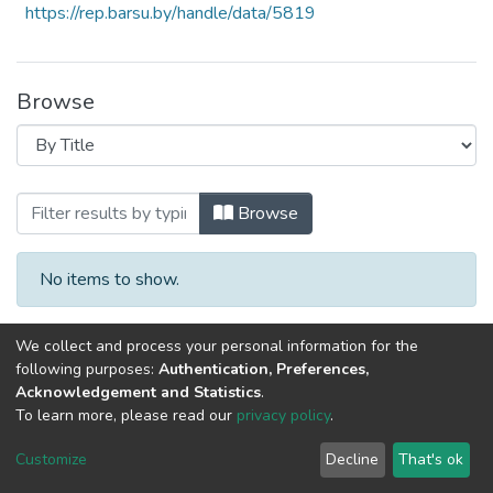
https://rep.barsu.by/handle/data/5819
Browse
Browsing Материалы VI Международной
Browse
No items to show.
We collect and process your personal information for the
following purposes:
Authentication, Preferences,
Acknowledgement and Statistics
.
To learn more, please read our
privacy policy
.
DSpace software
copyright © 2002-2026
LYRASIS
Cookie
Privacy
End User
Send
Customize
Decline
That's ok
settings
policy
Agreement
Feedback