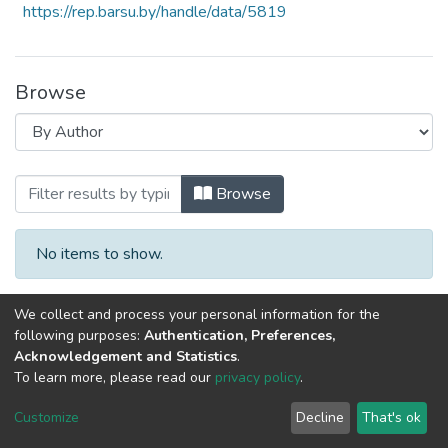
https://rep.barsu.by/handle/data/5819
Browse
Browsing Материалы VI Международной
Browse
No items to show.
We collect and process your personal information for the
following purposes:
Authentication, Preferences,
Acknowledgement and Statistics
.
To learn more, please read our
privacy policy
.
DSpace software
copyright © 2002-2026
LYRASIS
Cookie
Privacy
End User
Send
Customize
Decline
That's ok
settings
policy
Agreement
Feedback