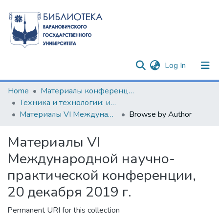
(current)
Log In
Communities & Collections
Home
Материалы конференций и семинаров
Техника и технологии: инновации и качество
All of DSpace
Материалы VI Международной научно-практической конференции, 20 декабря 2019 г.
Browse by Author
Материалы VI
Международной научно-
практической конференции,
20 декабря 2019 г.
Permanent URI for this collection