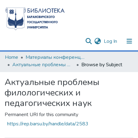
(current)
Log In
Communities & Collections
Home
Материалы конференций и семинаров
Актуальные проблемы филологических и педагогических наук
Browse by Subject
All of DSpace
Актуальные проблемы
филологических и
педагогических наук
Permanent URI for this community
https://rep.barsu.by/handle/data/2583