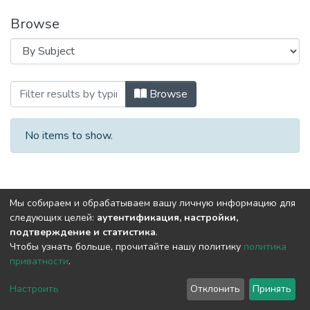
Browse
Browsing Актуальные проблемы филоло
Browse
No items to show.
Мы собираем и обрабатываем вашу личную информацию для
следующих целей:
аутентификация, настройки,
подтверждение и статистика
.
Чтобы узнать больше, прочитайте нашу политику
политика
приватности
.
DSpace software
copyright © 2002-2026
LYRASIS
Cookie
Privacy
End User
Send
Настроить
Отклонить
Принять
settings
policy
Agreement
Feedback