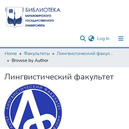
(current)
Log In
Communities & Collections
Home
Факультеты
Лингвистический факультет
Browse by Author
All of DSpace
Лингвистический факультет