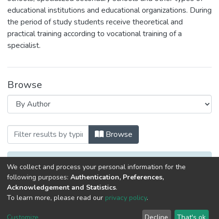
educational institutions and educational organizations. During
the period of study students receive theoretical and
practical training according to vocational training of a
specialist.
Browse
Browsing Лингвистический факультет 
Browse
No items to show.
We collect and process your personal information for the
following purposes:
Authentication, Preferences,
Acknowledgement and Statistics
.
To learn more, please read our
privacy policy
.
DSpace software
copyright © 2002-2026
LYRASIS
Cookie
Privacy
End User
Send
Customize
Decline
That's ok