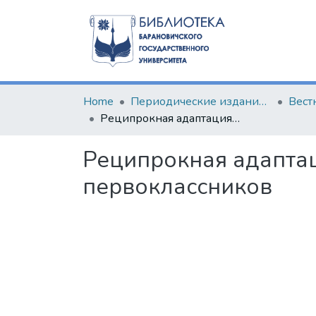
Home
Периодические издания БарГУ
Реципрокная адаптация: взаимное сближение школы и современных первоклассников
Реципрокная адапта
первоклассников