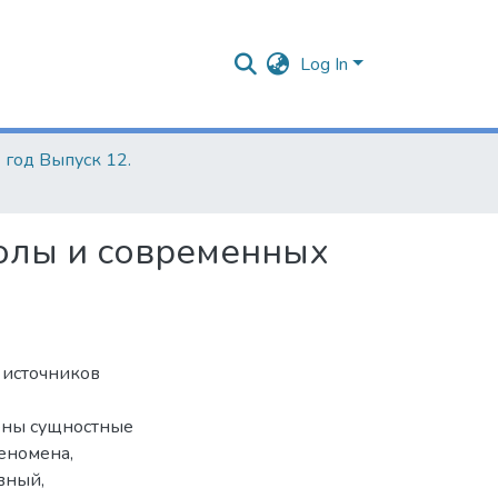
Log In
 год Выпуск 12.
олы и современных
х источников
рены сущностные
еномена,
вный,