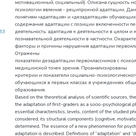
мотивационный, социальный). Описана сущность но
психологии явления - реципрокной адаптации. Да
понятиям «адаптация» и «дезадаптация» обучающих
содержание адаптации с позиции включенности пе
.83
деятельность: адаптация к деятельности в целом и 
познавательной деятельности в частности. Охарак
факторы и причины нарушения адаптации первокла
Отражены
показатели дезадаптации первоклассников с психо
медицинской точек зрения. Проанализированы
критерии и показатели социально-психологическо
обучающихся в первых классах в учреждениях общ
образования.
Based on the theoretical analysis of scientific sources, the
the adaptation of first-graders as a socio-psychological
essential characteristics, levels, content of the studied 
considered, its structural components (cognitive, motivatio
determined. The essence of a new phenomenon for psycho
adaptation is described. Definitions of “adaptation” and “