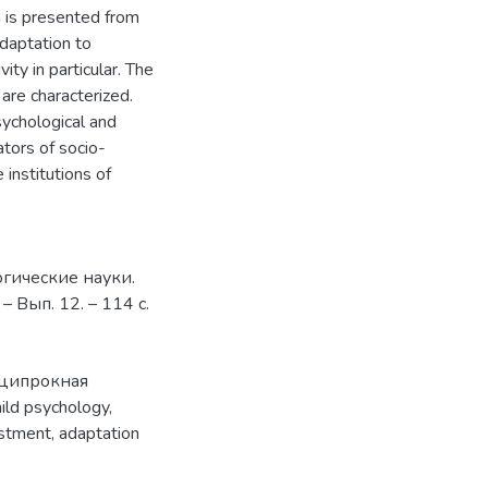
n is presented from
adaptation to
ity in particular. The
 are characterized.
sychological and
ators of socio-
 institutions of
огические науки.
 Вып. 12. – 114 с.
ципрокная
hild psychology
,
stment
,
adaptation