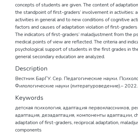
concepts of students are given. The content of adaptatio
the standpoint of first-graders’ involvement in activities: 
activities in general and to new conditions of cognitive activ
factors and causes of adaptation violation of first-graders
The indicators of first-graders’ maladjustment from the p
medical points of view are reflected. The criteria and indic
psychological support of students in the first grades in the
general secondary education are analyzed.
Description
Вестник БарГУ. Сер. Педагогические науки. Психол
Филологические науки (литературоведение).– 2022. –
Keywords
детская психология
,
адаптация первоклассников
,
ре
адаптация
,
дезадаптация
,
компоненты адаптации
,
c
adaptation of first-graders
,
reciprocal adaptation
,
maladju
components