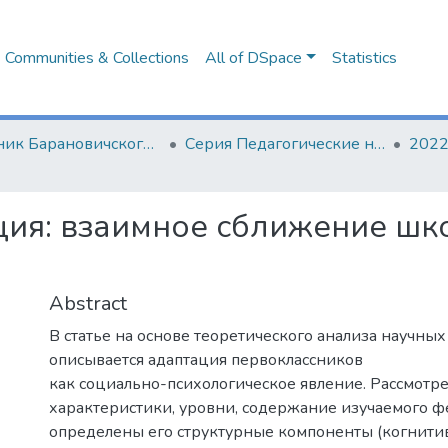
Communities & Collections
All of DSpace
Statistics
Вестник Барановичского государственного университета
Серия Педагогические науки. Психологические науки. Филологические науки (литературоведение)
2022
ция: взаимное сближение шк
Abstract
В статье на основе теоретического анализа научны
описывается адаптация первоклассников
как социально-психологическое явление. Рассмот
характеристики, уровни, содержание изучаемого ф
определены его структурные компоненты (когнити