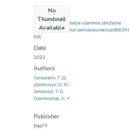
No
Files
Thumbnail
Reciproknaja adaptacija vzaimnoe sblizhenie
Available
shkoly i sovremennyh pervoklassnikov.pdf
(634
KB)
Date
2022
Authors
Грицевич, Т. Д.
Деменчук, О. Ю.
Gritsevich, T. D.
Dzemenchuk, A. Y.
Publisher
БарГУ