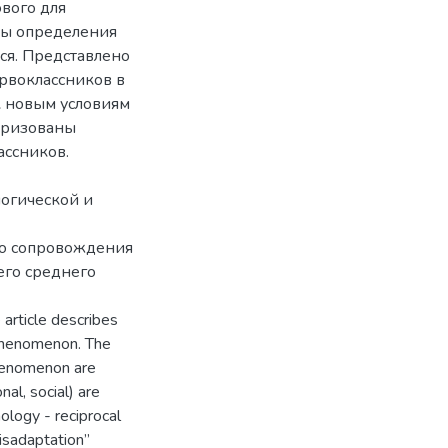
вого для
ны определения
ся. Представлено
рвоклассников в
к новым условиям
теризованы
ссников.
логической и
го сопровождения
его среднего
 article describes
 phenomenon. The
phenomenon are
nal, social) are
logy - reciprocal
disadaptation”