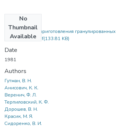
No
Files
Thumbnail
Устройство для приготовления гранулированных
Available
комбикормов.pdf
(133.81 KB)
Date
1981
Authors
Гутман, В. Н.
Анисович, К. К.
Веренич, Ф. Л.
Терпиловский, К. Ф.
Дорошев, В. Н.
Красик, М. Я.
Сидоренко, В. И.