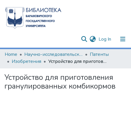
(current)
Log In
Communities & Collections
Home
Научно-исследовательские разработки
Патенты
Изобретения
Устройство для приготовления гранулированных комбикормов
All of DSpace
Устройство для приготовления
Statistics
гранулированных комбикормов