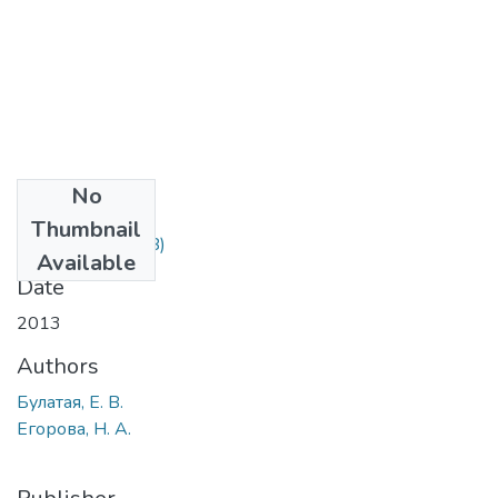
No
Files
Thumbnail
79.pdf
(325.62 KB)
Available
Date
2013
Authors
Булатая, Е. В.
Егорова, Н. А.