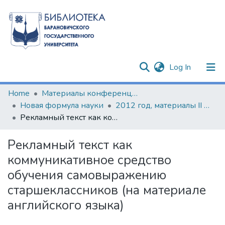
(current)
Log In
Communities & Collections
Home
Материалы конференций и семинаров
Новая формула науки
2012 год, материалы II Международной научно-практической конференции молодых исследователей
All of DSpace
Рекламный текст как коммуникативное средство обучения самовыражению старшеклассников (на материале английского языка)
Statistics
Рекламный текст как
коммуникативное средство
обучения самовыражению
старшеклассников (на материале
английского языка)