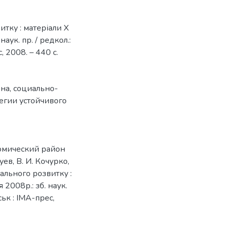
тку : матеріали Х
аук. пр. / редкол.:
, 2008. – 440 с.
она
,
социально-
егии устойчивого
номический район
уев, В. И. Кочурко,
нального розвитку :
 2008р.: зб. наук.
ськ : ІМА-прес,