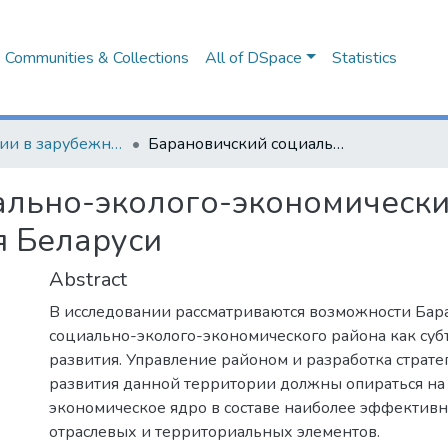
Communities & Collections
All of DSpace
Statistics
Публикации в зарубежных изданиях
Барановичский социально-эколого-экономический район как субъект устойчивого развития Беларуси
льно-эколого-экономический
я Беларуси
Abstract
В исследовании рассматриваются возможности Бар
социально-эколого-экономического района как суб
развития. Управление районом и разработка страте
развития данной территории должны опираться на
экономическое ядро в составе наиболее эффектив
отраслевых и территориальных элементов.