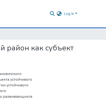
Log In
 район как субъект
ановичского
ъекта устойчивого
гии устойчивого
 его
но развивающихся