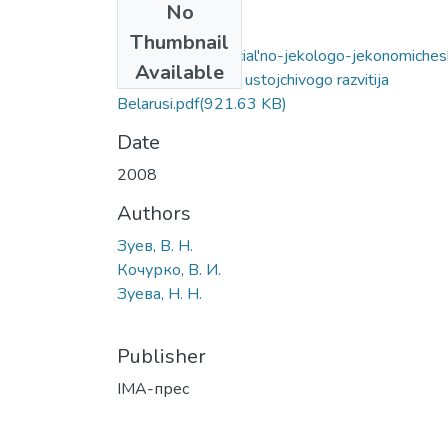
No
Files
Thumbnail
Baranovichskij social'no-jekologo-jekonomichesk
Available
rajon kak sub#ekt ustojchivogo razvitija
Belarusi.pdf
(921.63 KB)
Date
2008
Authors
Зуев, В. Н.
Кочурко, В. И.
Зуева, Н. Н.
Publisher
ІМА-прес