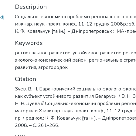
Description
Соціально-економічні проблеми регіонального розви
ij
міжнар. наук.-практ. конф., 11-12 грудня 2008р.: зб. н
К. Ф. Ковальчук [та ін.]. – Дніпропетровськ : ІМА-прес
Keywords
региональное развитие
,
устойчивое развитие реги
эколого-экономический район
,
региональные страт
развития
,
агрогородок
Citation
Зуев, В. Н. Барановичский социально-эколого-эко
как субъект устойчивого развития Беларуси. / В. Н. З
Н. Н. Зуева // Соціально-економічні проблеми регіо
матеріали Х міжнар. наук.-практ. конф., 11-12 грудня
пр. / редкол.: К. Ф. Ковальчук [та ін.]. – Дніпропетров
2008. – С. 261-266.