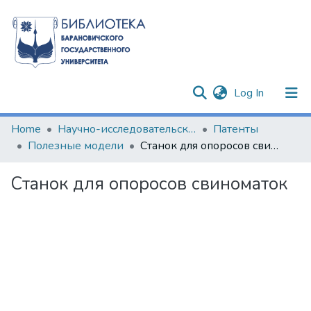
(current)
Log In
Communities & Collections
Home
Научно-исследовательские разработки
Патенты
Полезные модели
Станок для опоросов свиноматок
All of DSpace
Станок для опоросов свиноматок
Statistics