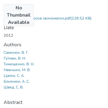
No
Files
Thumbnail
Станок для опоросов свиноматок.pdf
(228.52 KB)
Available
Date
2012
Authors
Самосюк, В. Г.
Гутман, В. Н.
Тимошенко, В. Н.
Навныко, М. В.
Цалко, С. А.
Близнюк, А. С.
Швед, С. В.
Abstract