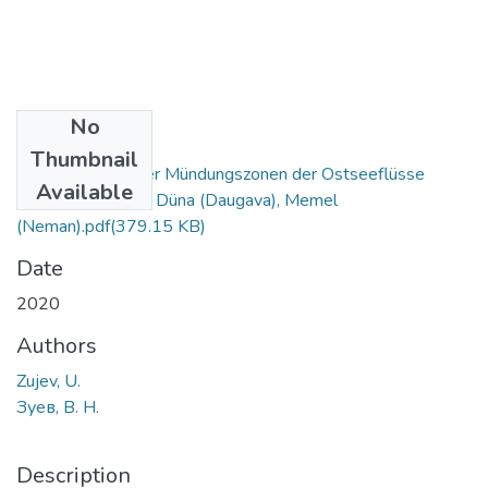
No
Files
Thumbnail
Veränderungen der Mündungszonen der Ostseeflüsse
Available
Weichsel (Wisła), Düna (Daugava), Memel
(Neman).pdf
(379.15 KB)
Date
2020
Authors
Zujev, U.
Зуев, В. Н.
Description