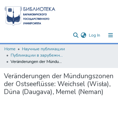
(current)
Log In
Communities & Collections
Home
Научные публикации
Публикации в зарубежных изданиях
All of DSpace
Veränderungen der Mündungszonen der Ostseeflüsse: Weichsel (Wisła), Düna (Daugava), Memel (Neman)
Statistics
Veränderungen der Mündungszonen
der Ostseeflüsse: Weichsel (Wisła),
Düna (Daugava), Memel (Neman)