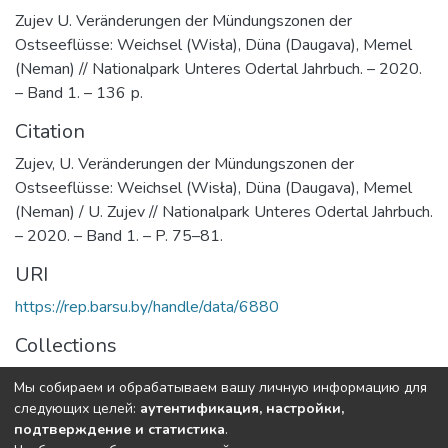
Zujev U. Veränderungen der Mündungszonen der
Ostseeflüsse: Weichsel (Wisła), Düna (Daugava), Memel
(Neman) // Nationalpark Unteres Odertal Jahrbuch. – 2020.
– Band 1. – 136 р.
Citation
Zujev, U. Veränderungen der Mündungszonen der
Ostseeflüsse: Weichsel (Wisła), Düna (Daugava), Memel
(Neman) / U. Zujev // Nationalpark Unteres Odertal Jahrbuch.
– 2020. – Band 1. – P. 75–81.
URI
https://rep.barsu.by/handle/data/6880
Collections
Публикации в зарубежных изданиях
Мы собираем и обрабатываем вашу личную информацию для
следующих целей:
аутентификация, настройки,
Full item page
подтверждение и статистика
.