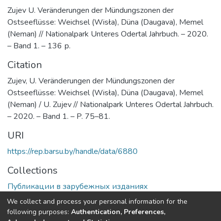
Zujev U. Veränderungen der Mündungszonen der
Ostseeflüsse: Weichsel (Wisła), Düna (Daugava), Memel
(Neman) // Nationalpark Unteres Odertal Jahrbuch. – 2020.
– Band 1. – 136 р.
Citation
Zujev, U. Veränderungen der Mündungszonen der
Ostseeflüsse: Weichsel (Wisła), Düna (Daugava), Memel
(Neman) / U. Zujev // Nationalpark Unteres Odertal Jahrbuch.
– 2020. – Band 1. – P. 75–81.
URI
https://rep.barsu.by/handle/data/6880
Collections
Публикации в зарубежных изданиях
We collect and process your personal information for the
Full item page
following purposes:
Authentication, Preferences,