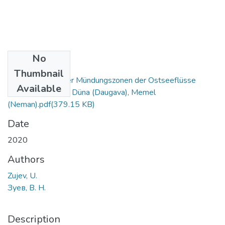
No
Files
Thumbnail
Veränderungen der Mündungszonen der Ostseeflüsse
Available
Weichsel (Wisła), Düna (Daugava), Memel
(Neman).pdf
(379.15 KB)
Date
2020
Authors
Zujev, U.
Зуев, В. Н.
Description