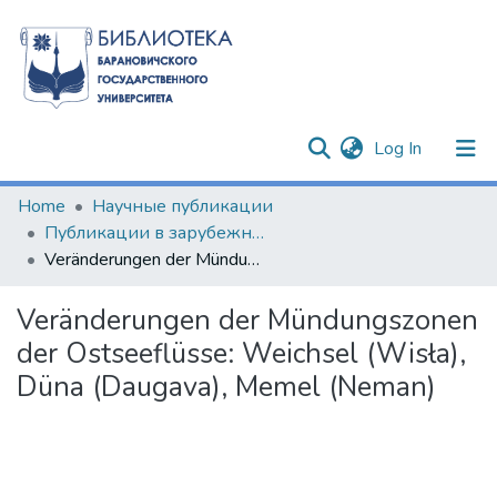
(current)
Log In
Communities & Collections
Home
Научные публикации
Публикации в зарубежных изданиях
All of DSpace
Veränderungen der Mündungszonen der Ostseeflüsse: Weichsel (Wisła), Düna (Daugava), Memel (Neman)
Statistics
Veränderungen der Mündungszonen
der Ostseeflüsse: Weichsel (Wisła),
Düna (Daugava), Memel (Neman)