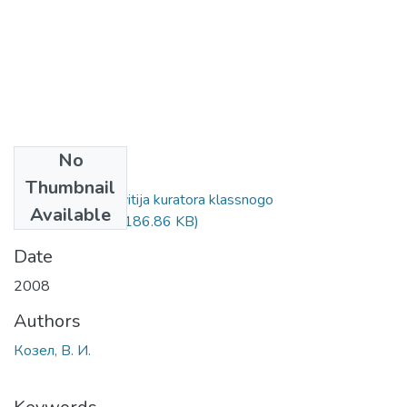
No
Files
Thumbnail
Dnevnik samorazvitija kuratora klassnogo
Available
rukovoditelja.pdf
(186.86 KB)
Date
2008
Authors
Козел, В. И.