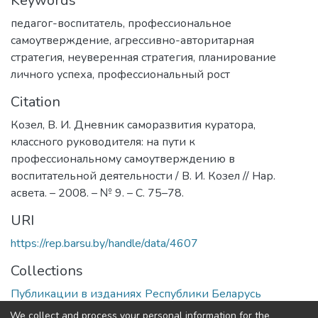
Keywords
педагог-воспитатель
,
профессиональное
самоутверждение
,
агрессивно-авторитарная
стратегия
,
неуверенная стратегия
,
планирование
личного успеха
,
профессиональный рост
Citation
Козел, В. И. Дневник саморазвития куратора,
классного руководителя: на пути к
профессиональному самоутверждению в
воспитательной деятельности / В. И. Козел // Нар.
асвета. – 2008. – № 9. – С. 75–78.
URI
https://rep.barsu.by/handle/data/4607
Collections
Публикации в изданиях Республики Беларусь
We collect and process your personal information for the