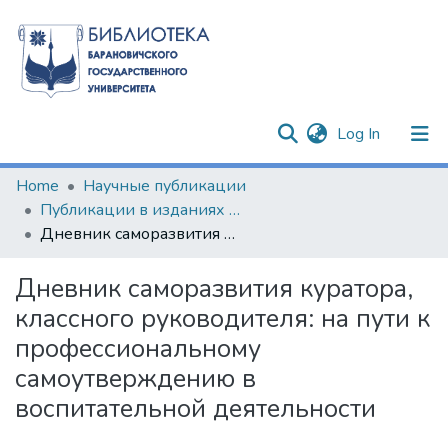
(current)
Log In
Communities & Collections
Home
Научные публикации
Публикации в изданиях Республики Беларусь
All of DSpace
Дневник саморазвития куратора, классного руководителя: на пути к профессиональному самоутверждению в воспитательной деятельности
Statistics
Дневник саморазвития куратора,
классного руководителя: на пути к
профессиональному
самоутверждению в
воспитательной деятельности