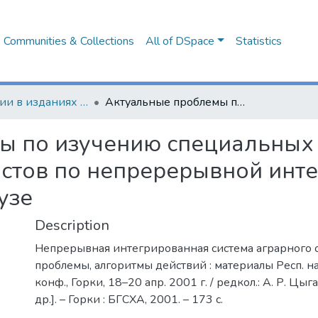
Communities & Collections
All of DSpace
Statistics
Публикации в изданиях Республики Беларусь
Актуальные проблемы по изучению специальных дисциплин по подготовке специалистов по непререрывной интегрированной системе обучения в вузе
ы по изучению специальных
истов по непререрывной инт
узе
Description
Непрерывная интегрированная система аграрного о
проблемы, алгоритмы действий : материалы Респ. на
конф., Горки, 18–20 апр. 2001 г. / редкол.: А. Р. Цыга
др.]. – Горки : БГСХА, 2001. – 173 с.