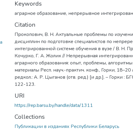
Keywords
аграрное образование
,
непрерывное интегрирован
Citation
Прокопович, В. Н. Актуальные проблемы по изуче
дисциплин по подготовке специалистов по непрер
ja
интегрированной системе обучения в вузе / В. Н. Пр
Кочурко, Г. А. Жолик // Непрерывная интегрирован
аграрного образования: опыт, проблемы, алгоритмы 
материалы Респ. науч.-практич. конф., Горки, 18–20 а
редкол.: А. Р. Цыганов (отв. ред.) [и др.]. – Горки : Б
122-123.
URI
https://rep.barsu.by/handle/data/1311
Collections
Публикации в изданиях Республики Беларусь