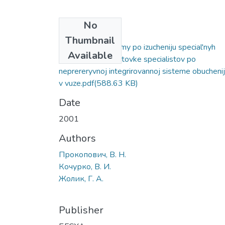
No
Files
Thumbnail
Aktual'nye problemy po izucheniju special'nyh
Available
disciplin po podgotovke specialistov po
neprereryvnoj integrirovannoj sisteme obucheni
v vuze.pdf
(588.63 KB)
Date
2001
Authors
Прокопович, В. Н.
Кочурко, В. И.
Жолик, Г. А.
Publisher