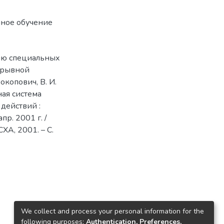
ное обучение
нию специальных
ерывной
окопович, В. И.
ная система
действий :
пр. 2001 г. /
ГСХА, 2001. – С.
We collect and process your personal information for the
following purposes:
Authentication, Preferences,