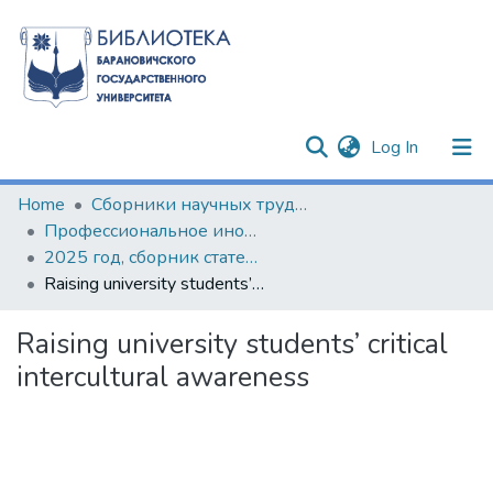
(current)
Log In
Communities & Collections
Home
Сборники научных трудов
Профессиональное иноязычное образование в контексте инноваций XXI века
All of DSpace
2025 год, сборник статей по результатам IV Научно-практического семинара с международным участием
Raising university students’ critical intercultural awareness
Statistics
Raising university students’ critical
intercultural awareness