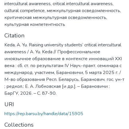
intercultural awareness
,
critical intercultural awareness
,
cultural competence
,
межкультурная осведомленность
,
критическая межкультурная осведомленность
,
культурная компетентность
Citation
Keda, A. Yu. Raising university students’ critical intercultural
awareness / A. Yu. Keda // Профессиональное
иноязычное образование в контексте инноваций XXI
века : сб. ст. по результатам IV Науч.-практ. семинара с
международ. участием, Барановичи, 5 марта 2025 г. /
М-во образования Респ. Беларусь, Баранович. гос. ун-т
; редкол.: Е. А. Лобковская [и др.]. – Барановичи :
БарГУ, 2026. – С. 87-90.
URI
https://rep.barsu.by/handle/data/15905
Collections