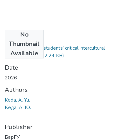
No
Files
Thumbnail
Raising university students’ critical intercultural
Available
awareness.pdf
(142.24 KB)
Date
2026
Authors
Keda, A. Yu.
Кеда, А. Ю.
Publisher
БарГУ